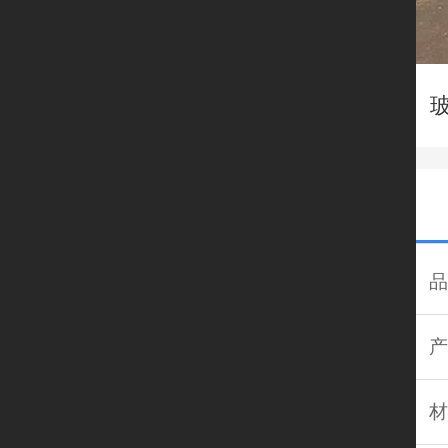
品
产
材