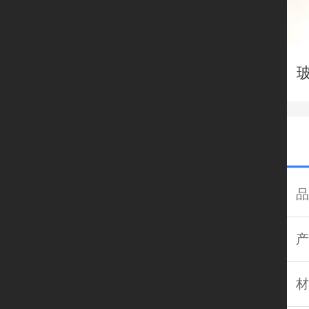
品
产
材