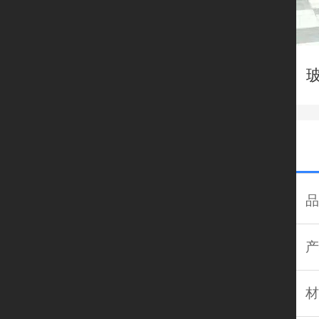
品
产
材